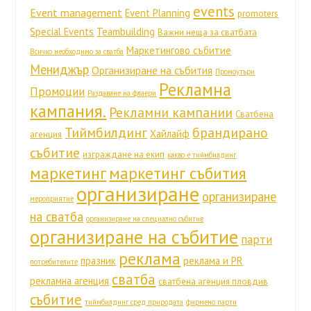
events
Event management
Event Planning
promoters
Special Events
Teambuilding
Важни неща за сватбата
Маркетингово събитие
Всичко необходимо за сватба
Мениджър
Организиране на събития
Промоутъри
Рекламна
Промоции
Раздаване на флаери
кампания.
Рекламни кампании
Сватбена
Тиймбилдинг
брандирано
Хайлайф
агенция
събитие
изграждане на екип
какво е тиймбилдинг
маркетинг
маркетинг събития
организиране
организиране
мероприятие
на сватба
организиране на специално събитие
организиране на събитие
парти
реклама
празник
реклама и PR
потребителите
сватба
рекламна агенция
сватбена агенция пловдив
събитие
тиймбилдинг сред природата
фирмено парти