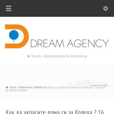
Events , Entertainment & Advertising
Home
Любопитно
Любопитно
Как да украсите дома си за Коледа ? 16 идеи
за коледна украса
Как да украсите дома си за Коледа ? 16