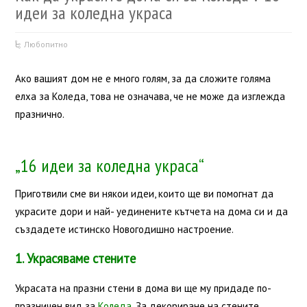
идеи за коледна украса
Любопитно
Ако вашият дом не е много голям, за да сложите голяма
елха за Коледа, това не означава, че не може да изглежда
празнично.
„16 идеи за коледна украса“
Приготвили сме ви някои идеи, които ще ви помогнат да
украсите дори и най- уединените кътчета на дома си и да
създадете истинско Новогодишно настроение.
1. Украсяваме стените
Украсата на празни стени в дома ви ще му придаде по-
празничен вид за
Коледа
. За декориране на стените