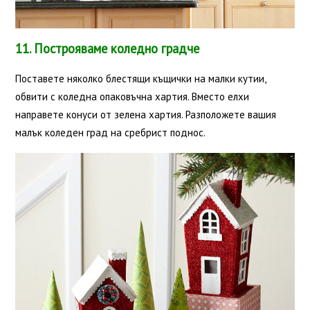
11. Построяваме коледно градче
Поставете няколко блестящи къщички на малки кутии,
обвити с коледна опаковъчна хартия. Вместо елхи
направете конуси от зелена хартия. Разположете вашия
малък коледен град на сребрист поднос.