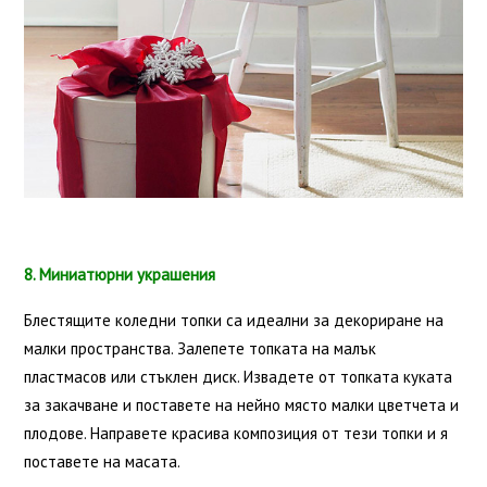
8. Миниатюрни украшения
Блестящите коледни топки са идеални за декориране на
малки пространства. Залепете топката на малък
пластмасов или стъклен диск. Извадете от топката куката
за закачване и поставете на нейно място малки цветчета и
плодове. Направете красива композиция от тези топки и я
поставете на масата.