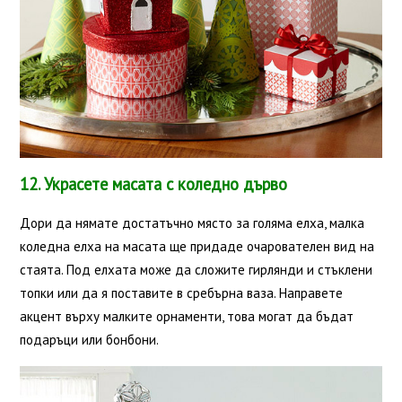
12. Украсете масата с коледно дърво
Дори да нямате достатъчно място за голяма елха, малка
коледна елха на масата ще придаде очарователен вид на
стаята. Под елхата може да сложите гирлянди и стъклени
топки или да я поставите в сребърна ваза. Направете
акцент върху малките орнаменти, това могат да бъдат
подаръци или бонбони.