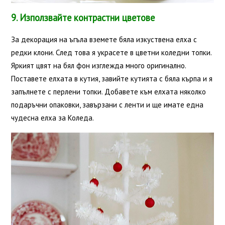
9. Използвайте контрастни цветове
За декорация на ъгъла вземете бяла изкуствена елха с
редки клони. След това я украсете в цветни коледни топки.
Яркият цвят на бял фон изглежда много оригинално.
Поставете елхата в кутия, завийте кутията с бяла кърпа и я
запълнете с перлени топки. Добавете към елхата няколко
подаръчни опаковки, завързани с ленти и ще имате една
чудесна елха за Коледа.