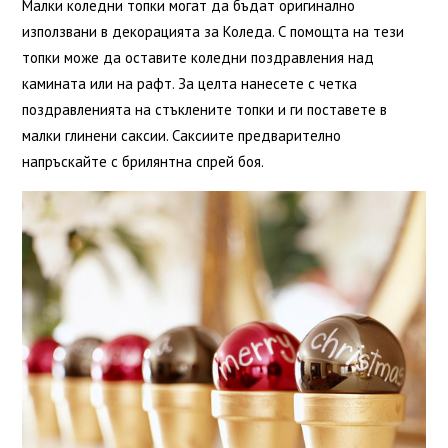
Малки коледни топки могат да бъдат оригинално
използвани в декорацията за Коледа. С помощта на тези
топки може да оставите коледни поздравления над
камината или на рафт. За целта нанесете с четка
поздравленията на стъклените топки и ги поставете в
малки глинени саксии. Саксиите предварително
напръскайте с брилянтна спрей боя.