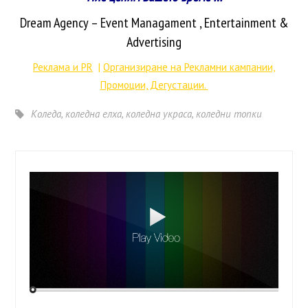
Dream Agency – Event Managament
, Entertainment &
Advertising
Реклама и PR
|
Организиране на Рекламни кампании,
Промоции, Дегустации.
Коледа
,
коледна елха
,
коледна украса
,
коледни топки