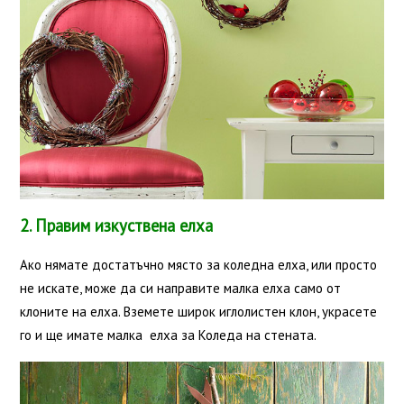
2. Правим изкуствена елха
Ако нямате достатъчно място за коледна елха, или просто
не искате, може да си направите малка елха само от
клоните на елха. Вземете широк иглолистен клон, украсете
го и ще имате малка елха за Коледа на стената.