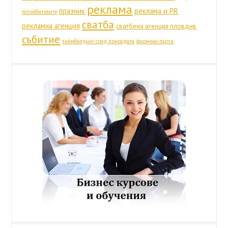
реклама
празник
реклама и PR
потребителите
сватба
рекламна агенция
сватбена агенция пловдив
събитие
тиймбилдинг сред природата
фирмено парти