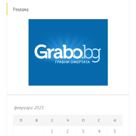
Реклама
февруари 2023
П
В
С
Ч
П
С
Н
1
2
3
4
5