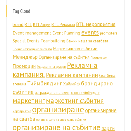
Tag Cloud
BTL мероприятия
brand
BTL
BTL Реклама
BTL Акции
events
Event management
Event Planning
promoters
Special Events
Teambuilding
Важни неща за сватбата
Маркетингово събитие
Всичко необходимо за сватба
Мениджър
Организиране на събития
Промоутъри
Рекламна
Промоции
Раздаване на флаери
кампания.
Рекламни кампании
Сватбена
Тиймбилдинг
брандирано
Хайлайф
агенция
събитие
изграждане на екип
какво е тиймбилдинг
маркетинг
маркетинг събития
организиране
организиране
мероприятие
на сватба
организиране на специално събитие
организиране на събитие
парти