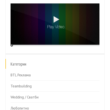
Категории
BTL Реклама
Teambuilding
Wedding / Сватби
Любопитно