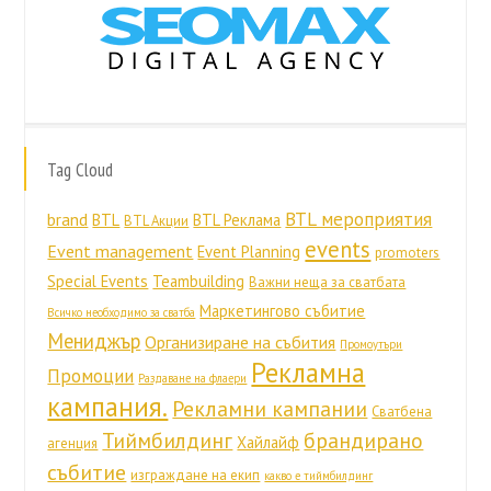
Tag Cloud
BTL мероприятия
brand
BTL
BTL Реклама
BTL Акции
events
Event management
Event Planning
promoters
Special Events
Teambuilding
Важни неща за сватбата
Маркетингово събитие
Всичко необходимо за сватба
Мениджър
Организиране на събития
Промоутъри
Рекламна
Промоции
Раздаване на флаери
кампания.
Рекламни кампании
Сватбена
Тиймбилдинг
брандирано
Хайлайф
агенция
събитие
изграждане на екип
какво е тиймбилдинг