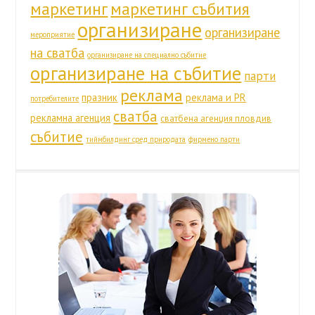
маркетинг
маркетинг събития
организиране
организиране
мероприятие
на сватба
организиране на специално събитие
организиране на събитие
парти
реклама
празник
реклама и PR
потребителите
сватба
рекламна агенция
сватбена агенция пловдив
събитие
тиймбилдинг сред природата
фирмено парти