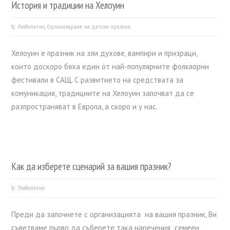
История и традиции на Хелоуин
Любопитно
,
Организиране на детски празник
Хелоуин е празник на зли духове, вампири и призраци,
които доскоро бяха един от най-популярните фолклорни
фестивали в САЩ. С развитието на средствата за
комуникация, традициите на Хелоуин започват да се
разпространяват в Европа, а скоро и у нас.
Как да изберете сценарий за вашия празник?
Любопитно
Преди да започнете с организацията на вашия празник, Ви
съветваме първо да съберете така наречения „семеен