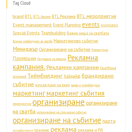
Tag Cloud
BTL мероприятия
brand
BTL
BTL Реклама
BTL Акции
events
Event management
Event Planning
promoters
Special Events
Teambuilding
Важни неща за сватбата
Маркетингово събитие
Всичко необходимо за сватба
Мениджър
Организиране на събития
Промоутъри
Рекламна
Промоции
Раздаване на флаери
кампания.
Рекламни кампании
Сватбена
Тиймбилдинг
брандирано
Хайлайф
агенция
събитие
изграждане на екип
какво е тиймбилдинг
маркетинг
маркетинг събития
организиране
организиране
мероприятие
на сватба
организиране на специално събитие
организиране на събитие
парти
реклама
празник
реклама и PR
потребителите