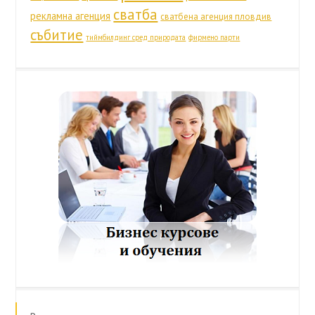
сватба
рекламна агенция
сватбена агенция пловдив
събитие
тиймбилдинг сред природата
фирмено парти