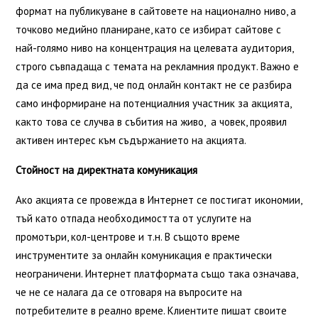
формат на публикуване в сайтовете на национално ниво, а
точково медийно планиране, като се избират сайтове с
най-голямо ниво на концентрация на целевата аудитория,
строго съвпадаща с темата на рекламния продукт. Важно е
да се има пред вид, че под онлайн контакт не се разбира
само информиране на потенциалния участник за акцията,
както това се случва в събития на живо, а човек, проявил
активен интерес към съдържанието на акцията.
Стойност на директната комуникация
Ако акцията се провежда в Интернет се постигат икономии,
тъй като отпада необходимостта от услугите на
промотъри, кол-центрове и т.н. В същото време
инструментите за онлайн комуникация е практически
неограничени. Интернет платформата също така означава,
че не се налага да се отговаря на въпросите на
потребителите в реално време. Клиентите пишат своите