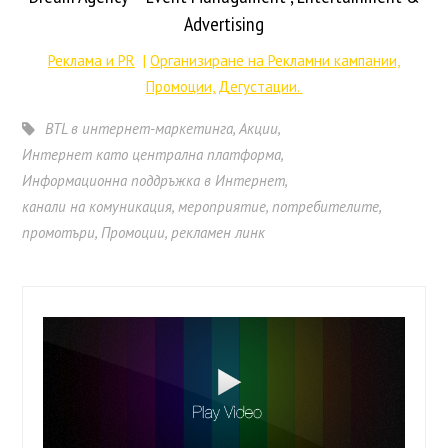
Advertising
Реклама и PR
|
Организиране на Рекламни кампании,
Промоции, Дегустации.
BTL в интернет-маркетингa
,
Акции
,
Интернет като централна платформа
,
Информационна поддръжка в Интернет
,
канали на комуникация
,
мероприятие
,
потребителите
,
промотъри
,
Промоции
,
рекламен линк