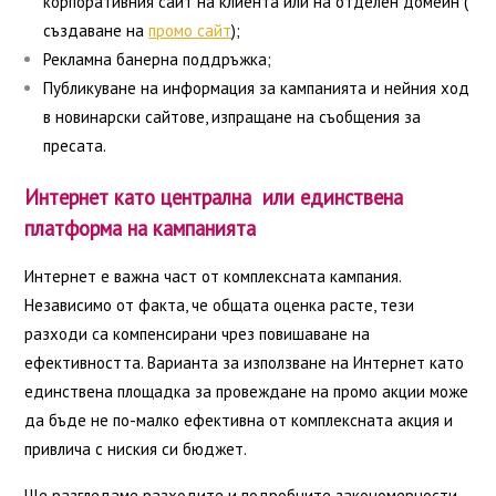
корпоративния сайт на клиента или на отделен домейн (
създаване на
промо сайт
);
Рекламна банерна поддръжка;
Публикуване на информация за кампанията и нейния ход
в новинарски сайтове, изпращане на съобщения за
пресата.
Интернет като централна или единствена
платформа на кампанията
Интернет е важна част от комплексната кампания.
Независимо от факта, че общата оценка расте, тези
разходи са компенсирани чрез повишаване на
ефективността. Варианта за използване на Интернет като
единствена площадка за провеждане на промо акции може
да бъде не по-малко ефективна от комплексната акция и
привлича с ниския си бюджет.
Ще разгледаме разходите и подробните закономерности