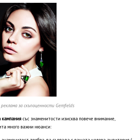
 реклама за скъпоценности Gemfields
а кампания
със знаменитости изисква повече внимание,
ита много важни нюанси:
 знаменитост трябва да съвпада с вашата целева аудитория (