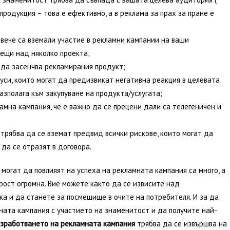
продукция – това е ефективно, а в реклама за прах за пране е
 вече са вземали участие в рекламни кампании на ваши
ещи над няколко проекта;
 да засенчва рекламирания продукт;
уси, които могат да предизвикат негативна реакция в целевата
азполага към закупуване на продукта/услугата;
амна кампания, че е важно да се прецени дали са телегеничен и
трябва да се вземат предвид всички рискове, които могат да
 да се отразят в договора.
могат да повлияят на успеха на рекламната кампания са много, а
рост огромна. Вие можете както да се извисите над
ка и да станете за посмешище в очите на потребителя. И за да
ната кампания с участието на знаменитост и да получите най-
зработването на рекламната кампания
трябва да се извършва на