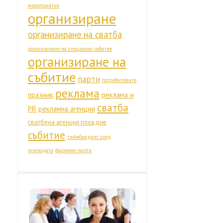
мероприятие
организиране
организиране на сватба
организиране на специално събитие
организиране на
събитие
парти
потребителите
реклама
празник
реклама и
сватба
PR
рекламна агенция
сватбена агенция пловдив
събитие
тиймбилдинг сред
природата
фирмено парти