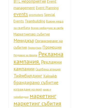
BTL мероприятия
Event
management
Event Planning
events
Special
promoters
Events
Teambuilding
Важни неща
за сватбата
Всичко необходимо за сватба
Маркетингово събитие
Мениджър
Организиране на
Промоции
събития
Промоутъри
Рекламна
Раздаване на флаери
кампания.
Рекламни
кампании
Сватбена агенция
Тиймбилдинг
Хайлайф
брандирано събитие
изграждане на екип
какво е
маркетинг
тиймбилдинг
маркетинг събития