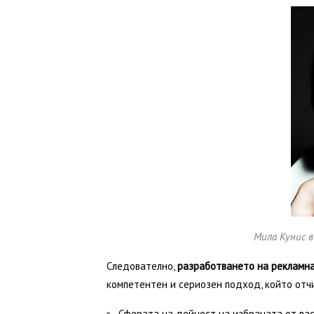
Мила Кунис в
Следователно,
разработването на рекламн
компетентен и сериозен подход, който отч
Сферата на дейност на избраната от вас