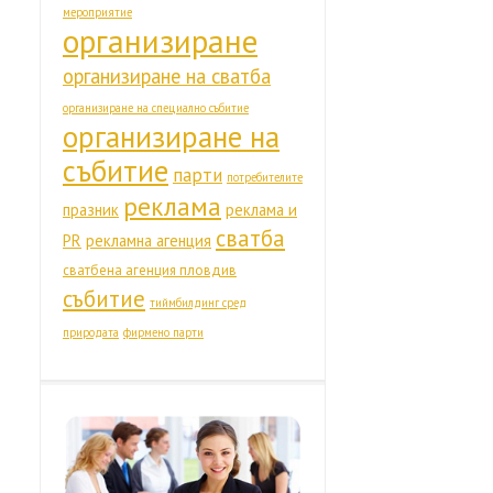
мероприятие
организиране
организиране на сватба
организиране на специално събитие
организиране на
събитие
парти
потребителите
реклама
празник
реклама и
сватба
PR
рекламна агенция
сватбена агенция пловдив
събитие
тиймбилдинг сред
природата
фирмено парти