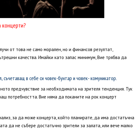
а концерти?
лучи от това не само морален, но и финансов резултат,
ътрешни качества. Имайки като запас минимум, Вие трябва да
, съчетаващ в себе си човек-бунтар и човек- комуникатор.
ното предчувствие за необходимата на зрителя тенденция. Тук
ваш потребността. Вие няма да поканите на рок концерт
ализ, за да може концерта, който планирате, да има достатъчна
упата да не събере достатъчно зрители за залата, или вече малко