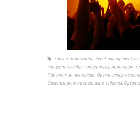
concert organization
,
Event management
,
ev
концерт Пловдив
,
концерт софия
,
концерти
,
Наръчник за начинаещи Организатор на кон
Организиране на специални събития
,
Органи