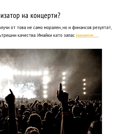
изатор на концерти?
лучи от това не само морален, но и финансов резултат,
ътрешни качества. Имайки като запас
минимум
…