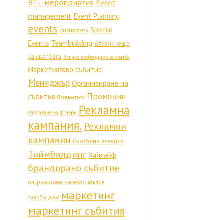
BTL мероприятия
Event
management
Event Planning
events
Special
promoters
Events
Teambuilding
Важни неща
за сватбата
Всичко необходимо за сватба
Маркетингово събитие
Мениджър
Организиране на
Промоции
събития
Промоутъри
Рекламна
Раздаване на флаери
кампания.
Рекламни
кампании
Сватбена агенция
Тиймбилдинг
Хайлайф
брандирано събитие
изграждане на екип
какво е
маркетинг
тиймбилдинг
маркетинг събития