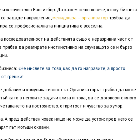
е изключително Ваш избор. Да кажем нещо повече, в шоу-бизнеса
 се зададе направление,
мениджъра – организатор
трябва да
ира се, професионалната инициатива е всесилна.
на последователност на действията също е неразривна част от
е трябва да реагирате инстинктивно на случващото се и бързо
ции.
бизнеса:
«Не мислете за това, как да го направите, а просто
 от грешки!
ще добавим и комуникативността. Организаторът трябва да може
тъй като в неговите задачи влиза и това, да се договори с много
ъчетаването на постоянство, откритост и чувство за хумор.
та. А пред действен човек нищо не може да устои: пред него се
арят път могъщи океани.