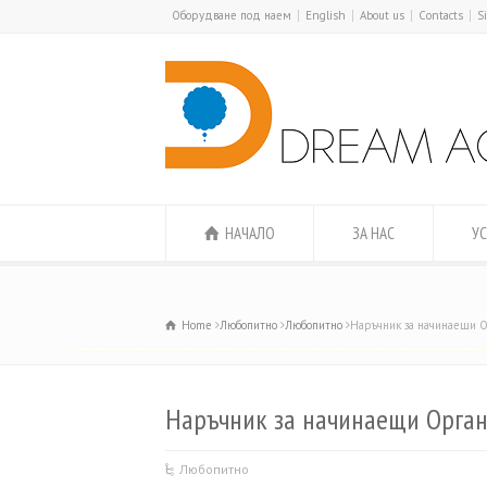
Оборудване под наем
English
About us
Contacts
S
НАЧАЛО
ЗА НАС
УС
Home
Любопитно
Любопитно
Наръчник за начинаещи О
Наръчник за начинаещи Орган
Любопитно