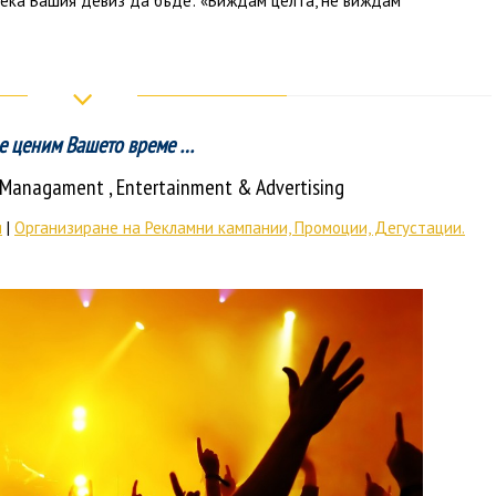
нека Вашия девиз да бъде: «Виждам целта, не виждам
е ценим Вашето време …
t Managament
, Entertainment & Advertising
я
|
Организиране на Рекламни кампании, Промоции, Дегустации.