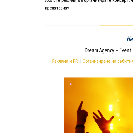
Ако сте решили да организирате концерт, 
препятсвия»
Ни
Dream Agency – Even
Реклама и PR
|
Организиране на събити