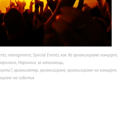
ents
,
management
,
Special Events
,
как да организираме концерт
,
наръчник
,
Наръчник за начинаещи
,
церти?
,
организатор
,
организиране
,
организиране на концерт
,
зиране на събития