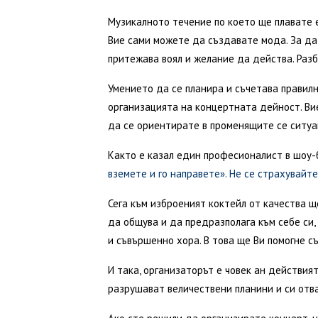
Музикалното течение по което ще плавате 
Вие сами можете да създавате мода. За да
притежава воял и желание да действа. Разб
Умението да се планира и съчетава правил
организацията на концертната дейност. Ви
да се ориентирате в променящите се ситуа
Както е казал един професионалист в шоу-
вземете и го направете». Не се страхувайте
Сега към изброеният коктейл от качества 
да общува и да предразполага към себе си, 
и съвършенно хора. В това ще Ви помогне с
И така, организаторът е човек ан действия
разрушават величествени планини и си отв