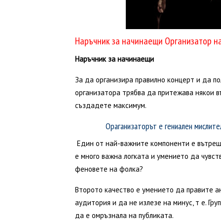
Наръчник за начинаещи Организатор н
Наръчник за начинаещи
За да организира правилно концерт и да по
организатора трябва да притежава някои в
създадете максимум.
Ораганизаторът е гениален мислител
Един от най-важните компоненти е вътреш
е много важна логката и умението да чувст
феновете на фолка?
Второто качество е умението да правите ан
аудитория и да не излезе на минус, т е. Гр
да е омръзнала на публиката.