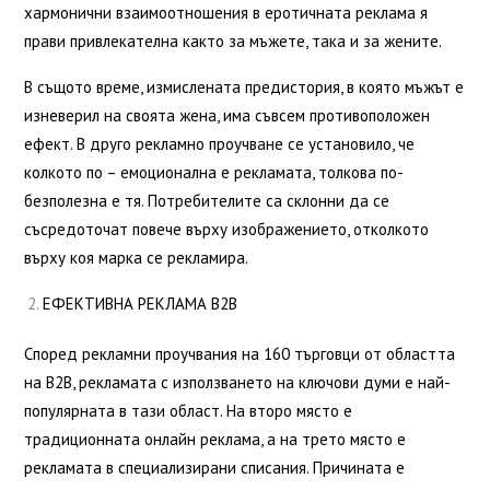
хармонични взаимоотношения в еротичната реклама я
прави привлекателна както за мъжете, така и за жените.
В същото време, измислената предистория, в която мъжът е
изневерил на своята жена, има съвсем противоположен
ефект. В друго рекламно проучване се установило, че
колкото по – емоционална е рекламата, толкова по-
безполезна е тя. Потребителите са склонни да се
съсредоточат повече върху изображението, отколкото
върху коя марка се рекламира.
ЕФЕКТИВНА РЕКЛАМА B2B
Според рекламни проучвания на 160 търговци от областта
на B2B, рекламата с използването на ключови думи е най-
популярната в тази област. На второ място е
традиционната онлайн реклама, а на трето място е
рекламата в специализирани списания. Причината е