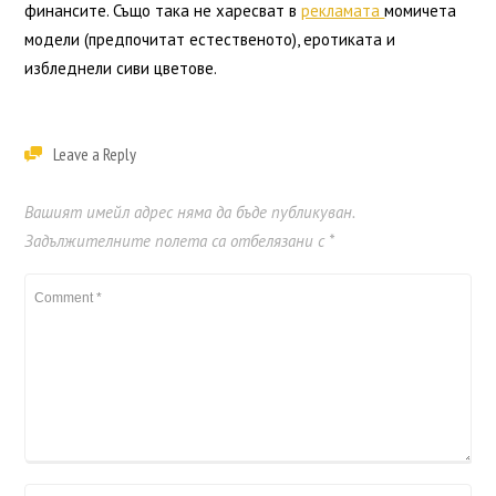
финансите. Също така не харесват в
рекламата
момичета
модели (предпочитат естественото), еротиката и
избледнели сиви цветове.
Leave a Reply
Вашият имейл адрес няма да бъде публикуван.
Задължителните полета са отбелязани с
*