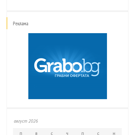
Реклама
август 2026
П
В
С
Ч
П
С
Н