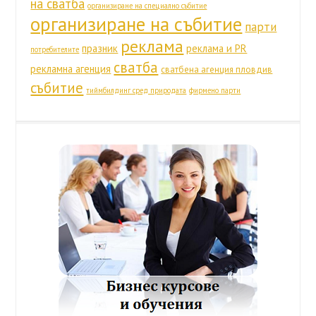
на сватба
организиране на специално събитие
организиране на събитие
парти
реклама
празник
реклама и PR
потребителите
сватба
рекламна агенция
сватбена агенция пловдив
събитие
тиймбилдинг сред природата
фирмено парти