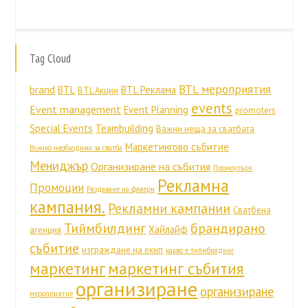
Tag Cloud
BTL мероприятия
brand
BTL
BTL Реклама
BTL Акции
events
Event management
Event Planning
promoters
Special Events
Teambuilding
Важни неща за сватбата
Маркетингово събитие
Всичко необходимо за сватба
Мениджър
Организиране на събития
Промоутъри
Рекламна
Промоции
Раздаване на флаери
кампания.
Рекламни кампании
Сватбена
Тиймбилдинг
брандирано
Хайлайф
агенция
събитие
изграждане на екип
какво е тиймбилдинг
маркетинг
маркетинг събития
организиране
организиране
мероприятие