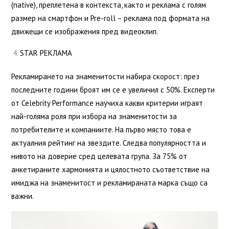
(native), преплетена в контекста, както и реклама с голям
размер на смартфон и Pre-roll – реклама под формата на
движещи се изображения пред видеоклип.
STAR РЕКЛАМА
Рекламирането на знаменитости набира скорост: през
последните години броят им се е увеличил с 50%. Експерти
от Celebrity Performance научиха какви критерии играят
най-голяма роля при избора на знаменитости за
потребителите и компаниите. На първо място това е
актуалния рейтинг на звездите. Следва популярността и
нивото на доверие сред целевата група. За 75% от
анкетираните хармонията и цялостното съответствие на
имиджа на знаменитост и рекламираната марка също са
важни.