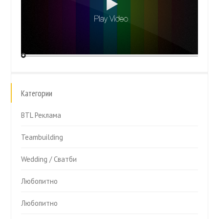
Категории
BTL Реклама
Teambuilding
Wedding / Сватби
Любопитно
Любопитно