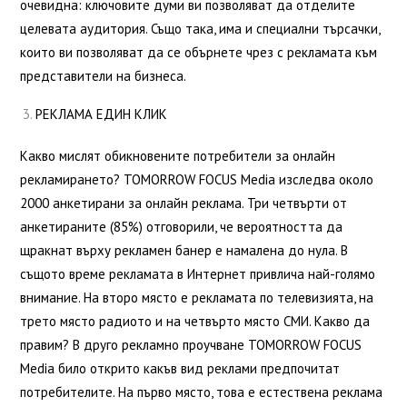
очевидна: ключовите думи ви позволяват да отделите
целевата аудитория. Също така, има и специални търсачки,
които ви позволяват да се обърнете чрез с рекламата към
представители на бизнеса.
РЕКЛАМА ЕДИН КЛИК
Какво мислят обикновените потребители за онлайн
рекламирането? TOMORROW FOCUS Media изследва около
2000 анкетирани за онлайн реклама. Три четвърти от
анкетираните (85%) отговорили, че вероятността да
щракнат върху рекламен банер е намалена до нула. В
същото време рекламата в Интернет привлича най-голямо
внимание. На второ място е рекламата по телевизията, на
трето място радиото и на четвърто място СМИ. Какво да
правим? В друго рекламно проучване TOMORROW FOCUS
Media било открито какъв вид реклами предпочитат
потребителите. На първо място, това е естествена реклама