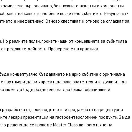
ло замислено първоначално, без нужните акценти и компоненти.
 забравят на какво точно беше посветено събитието. Резултатът?
тието е неефективно. Отново спестяват и отново се оплакват за
. Но реалните ползи, произтичащи от концепцията за събитията
е от редовите дейности. Проверено е на практика.
бъде концептуално. Създаването на ярко събитие с оригинална
ите партньори да ви харесат, да завоювате техните души и….да
ка може да бъде разделено на два блока: официален и
на разработката, производството и продажбата на рецептурни
ните лекари презентация на гастроентерологични продукти. За да
ло решено да се проведе Master Class по приготвяне на