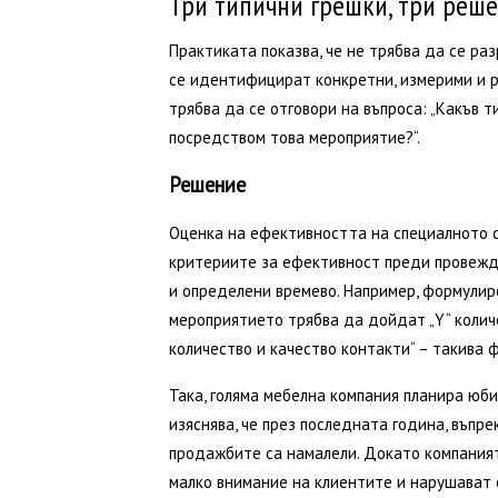
Три типични грешки, три реш
Практиката показва, че не трябва да се ра
се идентифицират конкретни, измерими и р
трябва да се отговори на въпроса: „Какъв 
посредством това мероприятие?“.
Решение
Оценка на ефективността на специалното с
критериите за ефективност преди провежд
и определени времево. Например, формулиров
мероприятието трябва да дойдат „Y“ количе
количество и качество контакти“ – такива 
Така, голяма мебелна компания планира юб
изяснява, че през последната година, въпр
продажбите са намалели. Докато компаният
малко внимание на клиентите и нарушават 