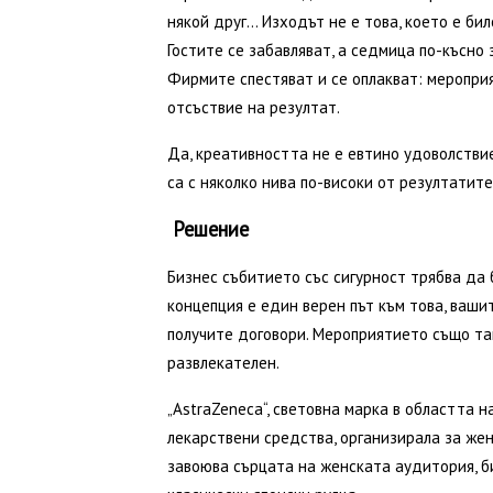
някой друг… Изходът не е това, което е би
Гостите се забавляват, а седмица по-късно
Фирмите спестяват и се оплакват: мероприя
отсъствие на резултат.
Да, креативността не е евтино удоволствие
са с няколко нива по-високи от резултатит
Решение
Бизнес събитието със сигурност трябва да 
концепция е един верен път към това, ваш
получите договори. Мероприятието също та
развлекателен.
„AstraZeneca“, световна марка в областта 
лекарствени средства, организирала за же
завоюва сърцата на женската аудитория, би