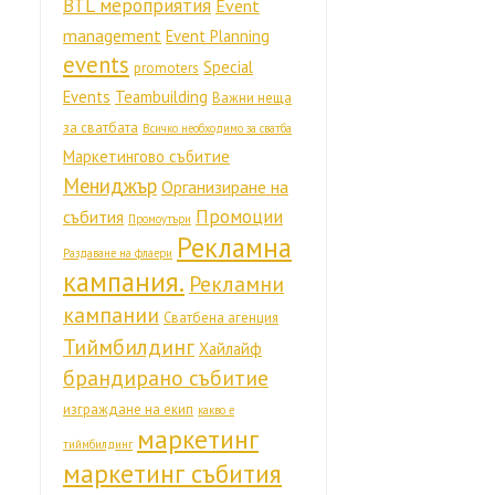
BTL мероприятия
Event
management
Event Planning
events
Special
promoters
Events
Teambuilding
Важни неща
за сватбата
Всичко необходимо за сватба
Маркетингово събитие
Мениджър
Организиране на
Промоции
събития
Промоутъри
Рекламна
Раздаване на флаери
кампания.
Рекламни
кампании
Сватбена агенция
Тиймбилдинг
Хайлайф
брандирано събитие
изграждане на екип
какво е
маркетинг
тиймбилдинг
маркетинг събития