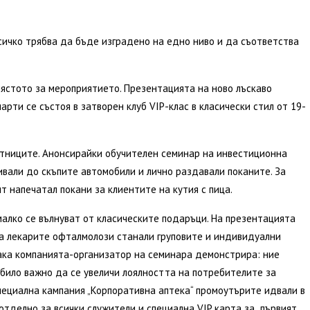
сичко трябва да бъде изградено на едно ниво и да съответства
ястото за мероприятието. Презентацията на ново лъскаво
арти се състоя в затворен клуб VIP-клас в класически стил от 19-
стниците. Анонсирайки обучителен семинар на инвестиционна
ивали до скъпите автомобили и лично раздавали поканите. За
т напечатал покани за клиентите на кутия с пица.
малко се вълнуват от класическите подаръци. На презентацията
за лекарите офталмолози станали груповите и индивидуални
Така компанията-организатор на семинара демонстрира: ние
и било важно да се увеличи лоялността на потребителите за
специална кампания „Корпоративна аптека“ промоутърите идвали в
тделно за всички служители и специална VIP карта за „първият