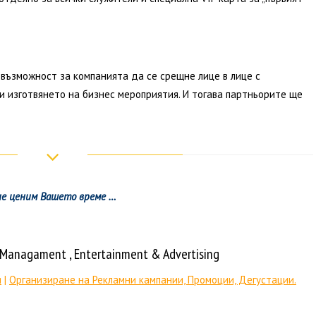
възможност за компанията да се срещне лице в лице с
и изготвянето на бизнес мероприятия. И тогава партньорите ще
е ценим Вашето време …
t Managament
, Entertainment & Advertising
я
|
Организиране на Рекламни кампании, Промоции, Дегустации.