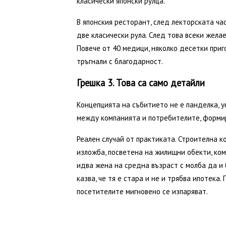
класически японски рулца.
В японския ресторант, след лекторската ча
две класически рула. След това всеки жела
Повече от 40 медици, няколко десетки приг
тръгнали с благодарност.
Грешка 3. Това са само детайли
Концепцията на събитието не е панделка, 
между компанията и потребителите, формир
Реален случай от практиката. Строителна к
изложба, посветена на жилищни обекти, ком
идва жена на средна възраст с молба да и
казва, че тя е стара и не и трябва ипотека.
посетителите мигновено се изпаряват.