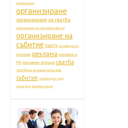
мероприятие
организиране
организиране на сватба
организиране на специално събитие
организиране на
събитие
парти
потребителите
реклама
празник
реклама и
сватба
PR
рекламна агенция
сватбена агенция пловдив
събитие
тиймбилдинг сред
природата
фирмено парти