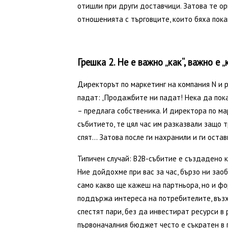
отишли при други доставчици. Затова те о
отношенията с търговците, които бяха пока
Грешка 2. Не е важно „как“, важно е „
Директорът по маркетинг на компания N и 
падат: „Продажбите ни падат! Нека да пок
– предлага собственика. И директора по ма
събитието, те цял час им разказвали защо т
спят… Затова после ги нахранили и ги остав
Типичен случай: B2B-събитие е създадено к
Ние дойдохме при вас за час, бързо ни заоб
само какво ще кажеш на партньора, но и ф
поддържа интереса на потребителите, възх
спестят пари, без да инвестират ресурси в 
първоначалния бюджет често е съкратен в п