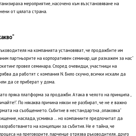
рганизираха мероприятие, насочено към възстановяване на
нени от цялата страна.
какво“
ръководителя на компанията установяват, че продажбите им
аним партньорите на корпоративен семинар, ще разкажем за нас“
ркетинг провел семинара. Според очевидци, участници на
рябва да работят с компания N. Било скучно, всички искали да
или да се приберат у дома.
ато пряка платформа за продажби. Атака в челото на принципа „
ичайте!“. По някаква причина някои не разбират, че не е важно
ормата на съобщението. Събитие в нестандартна „опаковка“
ищение, наслада, усмивка … но компаниите предпочитат да
разработването на концепции за събития. Не е тайна, че
роцеса на преговорите, парченце отрязва ръководителя, друго