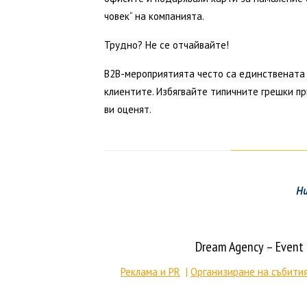
човек“ на компанията.
Трудно? Не се отчайвайте!
B2B-мероприятията често са единствената 
клиентите. Избягвайте типичните грешки пр
ви оценят.
Ни
Dream Agency – Even
Реклама и PR
|
Организиране на събити