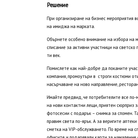
Решение
При организиране на бизнес мероприятия в
на имиджа на марката.
Обърнете особено внимание на избора на м
списание за активни участници на светско п
ти век.
Помислете как най-добре да поканите уча
компания, промоутъри в строги костюми от
насърчаване на ново направление, ресторан
Имайте предвид, че потребителите все по-
на нови контактни лещи, приятен сюрприз 
фотосесии с подарък – снимка за спомен. 
правим света по-ярък. А за веригите аптек
сметка на VIP-обслужването. По време на 
офисите и подарявали карти за намаление о