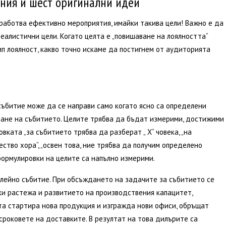
ения и шест оригинални идеи
зработва ефективно мероприятия, имайки такива цели! Важно е да
еалистични цели. Когато целта е „повишаване на лоялността“
тип лоялност, какво точно искаме да постигнем от аудиторията
ъбитие може да се направи само когато ясно са определени
ане на събитието. Целите трябва да бъдат измерими, достижими
ката „за събитието трябва да разберат „ X“ човека, „на
ство хора“, „освен това, ние трябва да получим определено
формулировки на целите са напълно измерими.
илейно събитие. При обсъждането на задачите за събитието се
еки растежа и развитието на производствения капацитет,
а стартира нова продукция и изгражда нови офиси, обръщат
сроковете на доставките. В резултат на това дилърите са