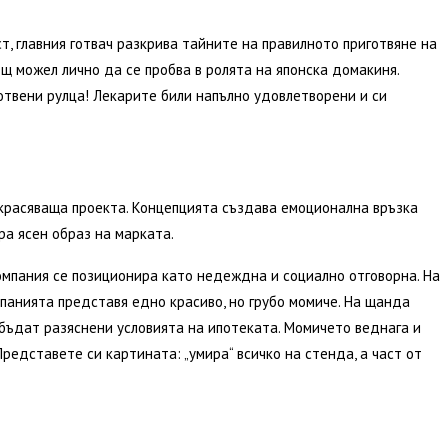
ст, главния готвач разкрива тайните на правилното приготвяне на
ещ можел лично да се пробва в ролята на японска домакиня.
отвени рулца! Лекарите били напълно удовлетворени и си
украсяваща проекта. Концепцията създава емоционална връзка
а ясен образ на марката.
омпания се позиционира като недеждна и социално отговорна. На
панията представя едно красиво, но грубо момиче. На щанда
 бъдат разяснени условията на ипотеката. Момичето веднага и
 Представете си картината: „умира“ всичко на стенда, а част от