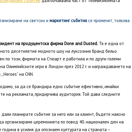
брандирано събитие
дългоочаквана част от телевизионната
рганизиране на светски и
маркетинг събития
се променят, толкова
зидент на продуцентска фирма Done and Dusted.
Тя е една от
дното десетилетие модното шоу на луксозния бранд бельо
свен по този, фирмата на Стюарт е работила и по други големи
на Олимпийските игри в Лондон през 2012 г. и награждаването на
 „Heroes“ на CNN.
ходимо, за да се брандира едно събитие ефективно, имайки
те на рекламата, придирчива аудитория. Той дава следните
дали планирате събитие за него или за клиент, бъдете наясно
 да организираме церемонията по повод 40. национален ден на
година в усилия да опознаем културата на страната –