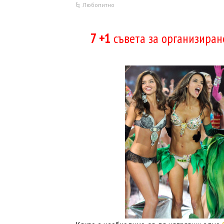
Любопитно
7 +1
съвета за организиран