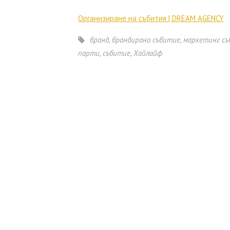
Организиране на събития | DREAM AGENCY
бранд
,
брандирано събитие
,
маркетинг с
парти
,
събитие
,
Хайлайф