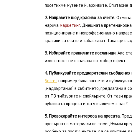
посетихме музеите й, архивите. Опитахме д
2. Направете шоу, красиво за очите.
Отминах
нарича
маркетинг
. Днешната претенциозна
позициониране и непрофесионално направе
красиви за очите и забавляват. Така ще съ
3. Избирайте правилните посланици.
Ако ста
известност не означава по-добър ефект.
4. Публикувайте предварителни съобщения 
Secret
например бяха заснети и публикуван
„надзъртания“ в събитието, предлагани в 
от ТВ тийзърите и спойлърите. От тази пра
публиката процеса и да я въвлечем с нас!“.
5. Провокирайте интереса на пресата.
Преди
превърнат в материали по теми. „Нямам пре
особено за продуцентите, да се опитаме да