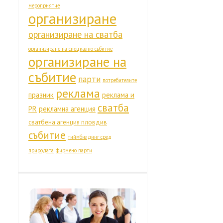
мероприятие
организиране
организиране на сватба
организиране на специално събитие
организиране на
събитие
парти
потребителите
реклама
празник
реклама и
сватба
PR
рекламна агенция
сватбена агенция пловдив
събитие
тиймбилдинг сред
природата
фирмено парти