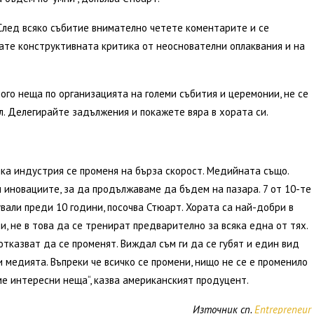
лед всяко събитие внимателно четете коментарите и се
чате конструктивната критика от неоснователни оплаквания и на
ого неща по организацията на големи събития и церемонии, не се
л. Делегирайте задължения и покажете вяра в хората си.
яка индустрия се променя на бърза скорост. Медийната също.
 иновациите, за да продължаваме да бъдем на пазара. 7 от 10-те
вали преди 10 години, посочва Стюарт. Хората са най-добри в
и, не в това да се тренират предварително за всяка една от тях.
отказват да се променят. Виждал съм ги да се губят и един вид
 медията. Въпреки че всичко се промени, нищо не се е променило
е интересни неща“, казва американският продуцент.
Източник сп.
Entrepreneur