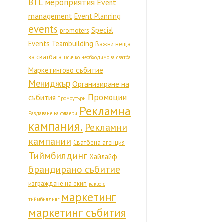
BTL мероприятия
Event
management
Event Planning
events
Special
promoters
Events
Teambuilding
Важни неща
за сватбата
Всичко необходимо за сватба
Маркетингово събитие
Мениджър
Организиране на
Промоции
събития
Промоутъри
Рекламна
Раздаване на флаери
кампания.
Рекламни
кампании
Сватбена агенция
Тиймбилдинг
Хайлайф
брандирано събитие
изграждане на екип
какво е
маркетинг
тиймбилдинг
маркетинг събития