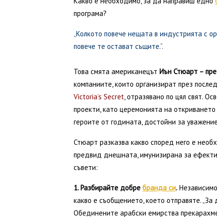
Какво е необходимо, за да направиш едно
програма?
„Колкото повече нещата в индустрията с о
повече те остават същите.“.
Това смята американецът
Иън Стюарт – пре
компаниите, които организират през после
Victoria’s Secret
, отразявано по цял свят. О
проекти, като церемонията на откриването 
героите от годината, достойни за уважение,
Стюарт разказва какво според него е необ
предвид днешната, имунизирана за ефекти
съвети:
1. Разбирайте добре
бранда си
.
Независимо 
какво е съобщението, което отправяте. „За
Обединените арабски емирства прекарахме 