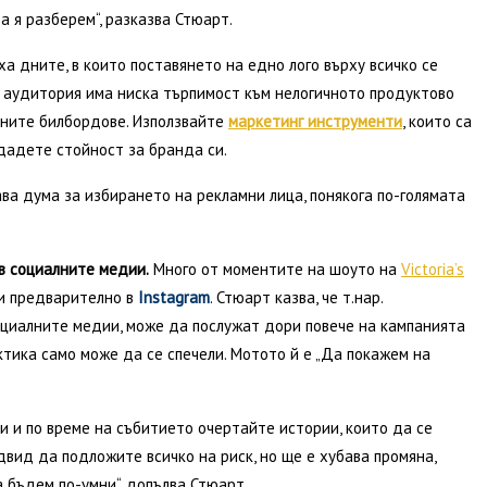
а я разберем“, разказва Стюарт.
а дните, в които поставянето на едно лого върху всичко се
 аудитория има ниска търпимост към нелогичното продуктово
ните билбордове. Използвайте
маркетинг инструменти
, които са
здадете стойност за бранда си.
ва дума за избирането на рекламни лица, понякога по-голямата
в социалните медии.
Много от моментите на шоуто на
Victoria’s
и предварително в
Instagram
. Стюарт казва, че т.нар.
социалните медии, може да послужат дори повече на кампанията
ктика само може да се спечели. Мотото й е „Да покажем на
 и по време на събитието очертайте истории, които да се
двид да подложите всичко на риск, но ще е хубава промяна,
 бъдем по-умни“, допълва Стюарт.