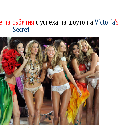
е на събития
с успеха на шоуто на
Victoria
‘s
Secret