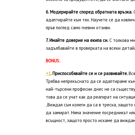
6. Модерирайте според обратната връзка.
С
адаптирайте към тях. Научете се да извли
пръв поглед само гневни отзиви.
7. Имайте доверие на екипа си.
С толкова мн
задълбавайте в проверката на всеки детай
BONUS:
+1
. Приспособявайте се и се развивайте.
Вс
Трябва непрекъснато да се адаптираме към
най-търсени професии днес не са съществу
това да се учат как да реагират на ситуаци
„Виждал съм колеги да са в треска, защото 
да замират. Няма значение посредникът или
всъщност, защото просто искаме да виждам