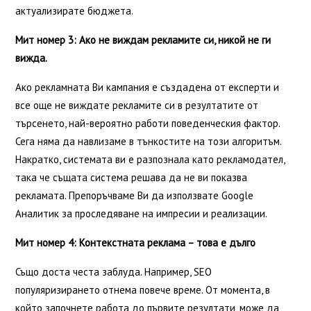
актуализирате бюджета.
Мит номер 3: Ако не виждам рекламите си, никой не ги
вижда.
Ако рекламната Ви кампания е създадена от експерти и
все още не виждате рекламите си в резултатите от
търсенето, най-вероятно работи поведенческия фактор.
Сега няма да навлизаме в тънкостите на този алгоритъм.
Накратко, системата ви е разпознала като рекламодател,
така че същата система решава да не ви показва
рекламата. Препоръчваме Ви да използвате Google
Аналитик за проследяване на импресии и реализации.
Мит номер 4: Контекстната реклама – това е дълго
Също доста честа заблуда. Например, SEO
популяризирането отнема повече време. От момента, в
който започнете работа до първите резултати, може да