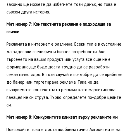
законно ще можете да избегнете този данък, но това е
съвсем друга история.
Мит номер 7: Контекстната реклама е подходяща за
всички
Рекламата в интернет е различна. Всеки тип е в състояние
да задоволи специфични бизнес потребности. Ако
търсенето на вашия продукт или услуга все още не е
формирано, ще бъде доста трудно да се разработи
семантично ядро. В този случай е по-добре да се прибегне
до банер или таргетирана реклама. Така че да
възприемате контекстната реклама като маркетингова
панацея не си струва. Първо, определете по-добре целите
си.
Мит номер 8: Конкурентите кликват върху рекламите ми
Повярвайте, това е доста проблематично. Алгоритмите на