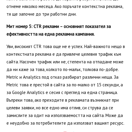
отнеме няколко месеца. Ако поръчате контекстна реклама,
тя ще започне до три работни дни.
Мит номер 5: CTR реклами – основният показател за
ефективността на една рекламна кампания.
Уви, високият CTR това още не е успех. Най-важното нещо в
контекстната реклама е да привлече целевия трафик към
сайта. Насочен трафик или не, степента на отпадане може
да ни каже за това, колкото по-малък, толкова по-добре.
Metric и Analytics под отказ разбират различни неща. За
Metric това е престой в сайта за по-малко от 15 секунди, а
за Google Analytics е сесия с преглед на една страница.
Въпреки това, ако преходите в рекламата възникнат при
целеви заявки, но все едно има отлив, си струва да се
замислите за одит на използваемостта на сайта. Може да
е неудобно за потребителите да използват вашият ресурс.