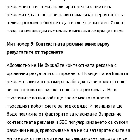
рекламните системи анализират реализациите на
рекламите, като по този начин намаляват вероятността
целият рекламен бюджет да се слее в един ден. Освен
това, за невалидни системни кликвания се връщат пари.
Мит номер 9: Контекстната реклама влияе върху
резултатите от търсенето
Абсолютно не. Не бъркайте контекстната реклама с
органични резултати от търсенето. Позицията на Вашата
реклама зависи от размера на бюджета ви, колкото е по-
висок, толкова по-високо се показва рекламата. Но в
търсачките вашия сайт ще заеме мястото, което
търсещият робот счете за подходящо. И позицията ще
бъде повлияна от факторите за класиране. Въпреки че
контекстната реклама и SEO популяризирането са съвсем
различни неща, препоръчваме да не си затваряте очите за
нито един от методите на популяризиране, защото те се