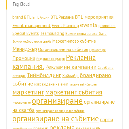
Tag Cloud
BTL мероприятия
brand
BTL
BTL Реклама
BTL Акции
events
Event management
Event Planning
promoters
Special Events
Teambuilding
Важни неща за сватбата
Маркетингово събитие
Всичко необходимо за сватба
Мениджър
Организиране на събития
Промоутъри
Рекламна
Промоции
Раздаване на флаери
кампания.
Рекламни кампании
Сватбена
Тиймбилдинг
брандирано
Хайлайф
агенция
събитие
изграждане на екип
какво е тиймбилдинг
маркетинг
маркетинг събития
организиране
организиране
мероприятие
на сватба
организиране на специално събитие
организиране на събитие
парти
реклама
празник
реклама и PR
потребителите