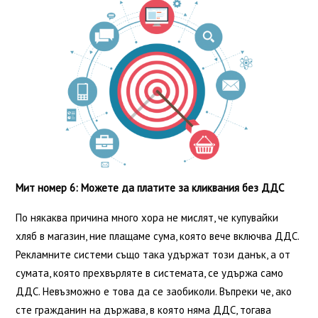
Мит номер 6: Можете да платите за кликвания без ДДС
По някаква причина много хора не мислят, че купувайки
хляб в магазин, ние плащаме сума, която вече включва ДДС.
Рекламните системи също така удържат този данък, а от
сумата, която прехвърляте в системата, се удържа само
ДДС. Невъзможно е това да се заобиколи. Въпреки че, ако
сте гражданин на държава, в която няма ДДС, тогава