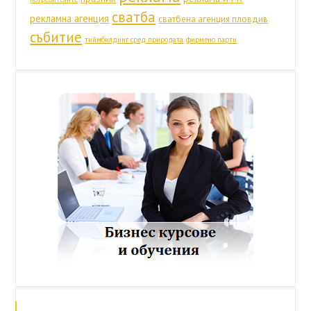
сватба
рекламна агенция
сватбена агенция пловдив
събитие
тиймбилдинг сред природата
фирмено парти