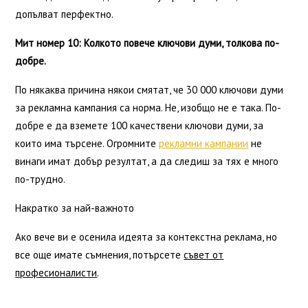
допълват перфектно.
Мит номер 10: Колкото повече ключови думи, толкова по-
добре.
По някаква причина някои смятат, че 30 000 ключови думи
за рекламна кампания са норма. Не, изобщо не е така. По-
добре е да вземете 100 качествени ключови думи, за
които има търсене. Огромните
рекламни кампании
не
винаги имат добър резултат, а да следиш за тях е много
по-трудно.
Накратко за най-важното
Ако вече ви е осенила идеята за контекстна реклама, но
все още имате съмнения, потърсете
съвет от
професионалисти
.