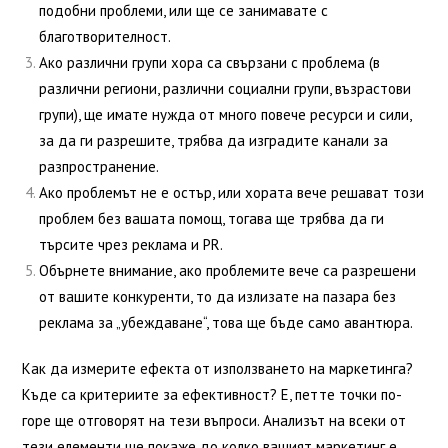
подобни проблеми, или ще се занимавате с
благотворителност.
Ако различни групи хора са свързани с проблема (в
различни региони, различни социални групи, възрастови
групи), ще имате нужда от много повече ресурси и сили,
за да ги разрешите, трябва да изградите канали за
разпространение.
Ако проблемът не е остър, или хората вече решават този
проблем без вашата помощ, тогава ще трябва да ги
търсите чрез реклама и PR.
Обърнете внимание, ако проблемите вече са разрешени
от вашите конкуренти, то да излизате на пазара без
реклама за „убеждаване“, това ще бъде само авантюра.
Как да измерите ефекта от използването на маркетинга?
Къде са критериите за ефективност? Е, петте точки по-
горе ще отговорят на тези въпроси. Анализът на всеки от
тези елементи ще покаже до колко вашият маркетинг е