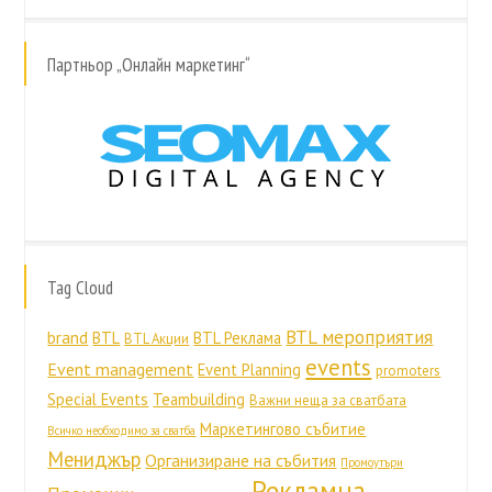
Партньор „Онлайн маркетинг“
Tag Cloud
BTL мероприятия
brand
BTL
BTL Реклама
BTL Акции
events
Event management
Event Planning
promoters
Special Events
Teambuilding
Важни неща за сватбата
Маркетингово събитие
Всичко необходимо за сватба
Мениджър
Организиране на събития
Промоутъри
Рекламна