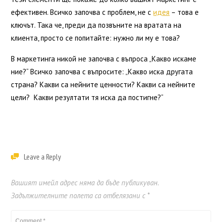
ефективен. Всичко започва с проблем, не с
идея
– това е
ключът. Така че, преди да позвъните на вратата на
клиента, просто се попитайте: нужно ли му е това?
В маркетинга никой не започва с въпроса „Какво искаме
ние?“ Всичко започва с въпросите: „Какво иска другата
страна? Какви са нейните ценности? Какви са нейните
цели? Какви резултати тя иска да постигне?“
Leave a Reply
Вашият имейл адрес няма да бъде публикуван.
Задължителните полета са отбелязани с
*