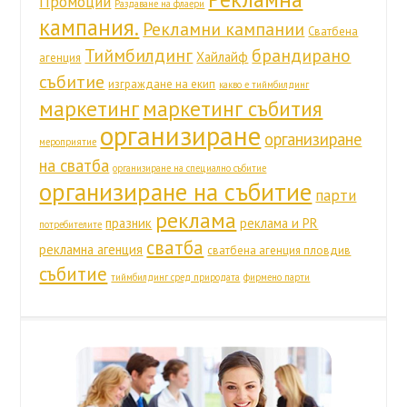
Промоции
Раздаване на флаери
кампания.
Рекламни кампании
Сватбена
Тиймбилдинг
брандирано
Хайлайф
агенция
събитие
изграждане на екип
какво е тиймбилдинг
маркетинг
маркетинг събития
организиране
организиране
мероприятие
на сватба
организиране на специално събитие
организиране на събитие
парти
реклама
празник
реклама и PR
потребителите
сватба
рекламна агенция
сватбена агенция пловдив
събитие
тиймбилдинг сред природата
фирмено парти