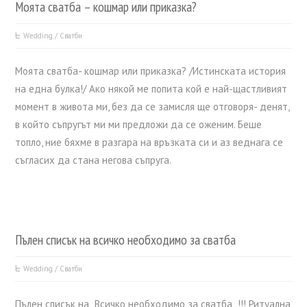
Моята сватба – кошмар или приказка?
Wedding / Сватби
Моята сватба- кошмар или приказка? /Истинската история
на една булка!/ Ако някой ме попита кой е най-щастливият
момент в живота ми, без да се замисля ще отговоря- денят,
в който съпругът ми ми предложи да се оженим. Беше
топло, ние бяхме в разгара на връзката си и аз веднага се
съгласих да стана негова съпруга.
Пълен списък на всичко необходимо за сватба
Wedding / Сватби
Пълен списък на „Всичко необходимо за сватба„ !!! Ритуална