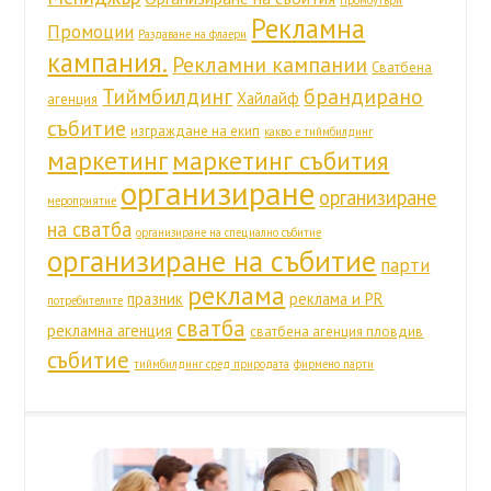
Промоутъри
Рекламна
Промоции
Раздаване на флаери
кампания.
Рекламни кампании
Сватбена
Тиймбилдинг
брандирано
Хайлайф
агенция
събитие
изграждане на екип
какво е тиймбилдинг
маркетинг
маркетинг събития
организиране
организиране
мероприятие
на сватба
организиране на специално събитие
организиране на събитие
парти
реклама
празник
реклама и PR
потребителите
сватба
рекламна агенция
сватбена агенция пловдив
събитие
тиймбилдинг сред природата
фирмено парти