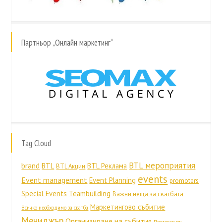
Партньор „Онлайн маркетинг“
Tag Cloud
BTL мероприятия
brand
BTL
BTL Реклама
BTL Акции
events
Event management
Event Planning
promoters
Special Events
Teambuilding
Важни неща за сватбата
Маркетингово събитие
Всичко необходимо за сватба
Мениджър
Организиране на събития