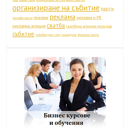
организиране на специално събитие
организиране на събитие
парти
реклама
празник
реклама и PR
потребителите
сватба
рекламна агенция
сватбена агенция пловдив
събитие
тиймбилдинг сред природата
фирмено парти