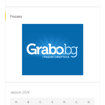
Реклама
август 2026
П
В
С
Ч
П
С
Н