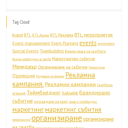
Tag Cloud
BTL мероприятия
brand
BTL
BTL Реклама
BTL Акции
events
Event management
Event Planning
promoters
Special Events
Teambuilding
Важни неща за сватбата
Маркетингово събитие
Всичко необходимо за сватба
Мениджър
Организиране на събития
Промоутъри
Рекламна
Промоции
Раздаване на флаери
кампания.
Рекламни кампании
Сватбена
Тиймбилдинг
брандирано
Хайлайф
агенция
събитие
изграждане на екип
какво е тиймбилдинг
маркетинг
маркетинг събития
организиране
организиране
мероприятие
на сватба