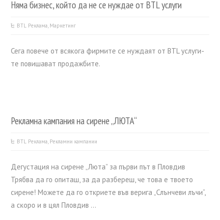
Няма бизнес, който да не се нуждае от BTL услуги
BTL Реклама
,
Маркетинг
Сега повече от всякога фирмите се нуждаят от BTL услуги-
те повишават продажбите.
Рекламна кампания на сирене „ЛЮТА“
BTL Реклама
,
Рекламни кампании
Дегустация на сирене „Люта” за първи път в Пловдив
Трябва да го опиташ, за да разбереш, че това е твоето
сирене! Можете да го откриете във верига „Слънчеви лъчи“,
а скоро и в цял Пловдив …