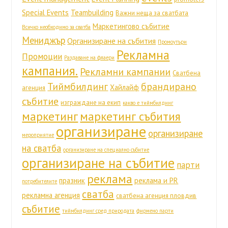
Special Events
Teambuilding
Важни неща за сватбата
Маркетингово събитие
Всичко необходимо за сватба
Мениджър
Организиране на събития
Промоутъри
Рекламна
Промоции
Раздаване на флаери
кампания.
Рекламни кампании
Сватбена
Тиймбилдинг
брандирано
Хайлайф
агенция
събитие
изграждане на екип
какво е тиймбилдинг
маркетинг
маркетинг събития
организиране
организиране
мероприятие
на сватба
организиране на специално събитие
организиране на събитие
парти
реклама
празник
реклама и PR
потребителите
сватба
рекламна агенция
сватбена агенция пловдив
събитие
тиймбилдинг сред природата
фирмено парти