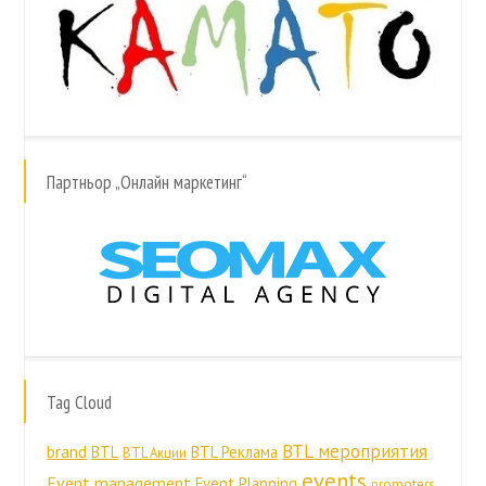
Партньор „Онлайн маркетинг“
Tag Cloud
BTL мероприятия
brand
BTL
BTL Реклама
BTL Акции
events
Event management
Event Planning
promoters