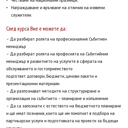
Честване на национални празници;
Награждаване и връчване на отличия на изявени
служители.
След курса Вие е можете да:
– Да разбират ролята на професионалния Събитиен
мениджър
– Да разбират ролята на професията на Събитийния
мениджър в развитието на услугите в сферата на
обслужването и гостоприемството
подготвят договори, бюджети, ценови пакети и
презентационни материали
– Да разпознават методите на структуриране и
организация на събитието – планиране и изпълнение
– Да са запознати с естеството на бюджетното планиране
и ще имат познания, които ще им помогнат в подбора на
партньорски услуги и подготовката на проекти за бъдещи