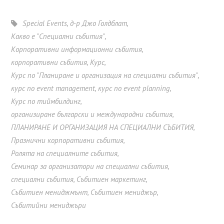
Special Events
,
д-р Джо Голдблат
,
Какво е "Специални събития"
,
Корпоративни информационни събития
,
корпоративни събития
,
Курс
,
Курс по "Планиране и организация на специални събития"
,
курс по event management
,
курс по event planning
,
Курс по тиймбилдинг
,
организиране български и международни събития
,
ПЛАНИРАНЕ И ОРГАНИЗАЦИЯ НА СПЕЦИАЛНИ СЪБИТИЯ
,
Празнични корпоративни събития
,
Ролята на специалните събития
,
Семинар за организатори на специални събития
,
специални събития
,
Събитиен маркетинг
,
Събитиен мениджмънт
,
Събитиен мениджър
,
Събитийни мениджъри