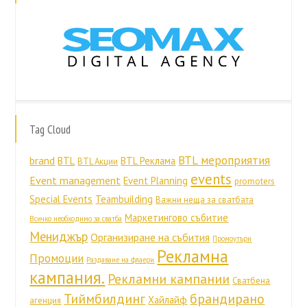
Tag Cloud
BTL мероприятия
brand
BTL
BTL Реклама
BTL Акции
events
Event management
Event Planning
promoters
Special Events
Teambuilding
Важни неща за сватбата
Маркетингово събитие
Всичко необходимо за сватба
Мениджър
Организиране на събития
Промоутъри
Рекламна
Промоции
Раздаване на флаери
кампания.
Рекламни кампании
Сватбена
Тиймбилдинг
брандирано
Хайлайф
агенция