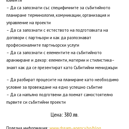
клиенти
– Да са запознати със специфичните за събитийното
планиране терминология, комуникации, организация и
управление на проекти
– Да са запознати с естеството на подготовката на
договори с партньори и как да разпознават
професионалните партньорски услуги
– Да са запознати с елементите на събитийното
аранжиране и декор: елементи, материи и стилистика
–
знаят как да се презентират като Събитийни мениджъри
– Да разбират процесите на планиране като необходимо
условие за провеждане на едно успешно събитие
– Да са напълно подготвени да поемат самостоятелно
първите си събитийни проекти
Цена: 380 лв.
Полезна информация:
www.dream-agency.bg/blog