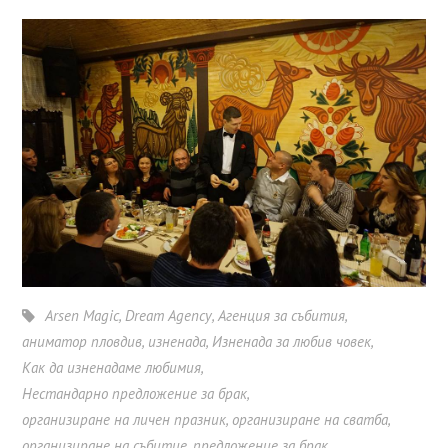
Arsen Magic
,
Dream Agency
,
Агенция за събития
,
аниматор пловдив
,
изненада
,
Изненада за любив човек
,
Как да изненадаме любимия
,
Нестандарно предложение за брак
,
организиране на личен празник
,
организиране на сватба
,
организиране на събитие
,
предложение за брак
,