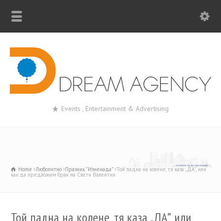
Events , Entertainment & Advertising
Home
Любопитно
Празник "Изненада"
Той падна на колене, тя каза „ДА”, или
как да предложим брак на Свети Валентин
Той падна на колене, тя каза „ДА”, или