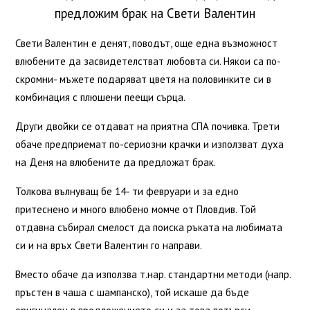
предложим брак на Свети Валентин
Свети Валентин е денят, поводът, още една възможност
влюбените да засвидетелстват любовта си. Някои са по-
скромни- мъжете подаряват цветя на половинките си в
комбинация с плюшени пеещи сърца.
Други двойки се отдават на приятна СПА почивка. Трети
обаче предприемат по-сериозни крачки и използват духа
на Деня на влюбените да предложат брак.
Толкова вълнуващ бе 14- ти февруари и за едно
притеснено и много влюбено момче от Пловдив. Той
отдавна събирал смелост да поиска ръката на любимата
си и на връх Свети Валентин го направи.
Вместо обаче да използва т.нар. стандартни методи (напр.
пръстен в чаша с шампанско), той искаше да бъде