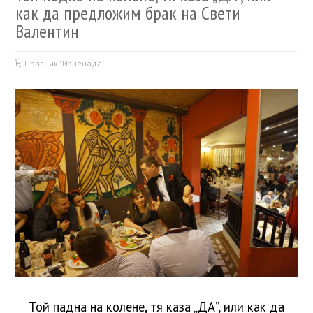
как да предложим брак на Свети
Валентин
Празник "Изненада"
Той падна на колене, тя каза „ДА”, или как да