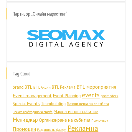
Партньор „Онлайн маркетинг“
Tag Cloud
BTL мероприятия
brand
BTL
BTL Реклама
BTL Акции
events
Event management
Event Planning
promoters
Special Events
Teambuilding
Важни неща за сватбата
Маркетингово събитие
Всичко необходимо за сватба
Мениджър
Организиране на събития
Промоутъри
Рекламна
Промоции
Раздаване на флаери