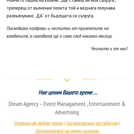
Момчето падна на колене. „Ще станеш ли моя съпруга”,
треперещ от вълнение попита той и веднага получава
развълнувано „ДА” от бъдещата си съпруга.
Последваха поздрави и честитки от приятелите на
влюбените, а сватбата ще е само след няколко месеца.
Честито и от нас!
Ние ценим Вашето време …
Dream Agency – Event Managament
, Entertainment &
Advertising
Изненадай любим човек
|
Организиране на събития
|
Организиране на личен празник