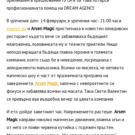
оригинален в предложението си и за това потърси
професионалната помощ на DREAM AGENCY.
В уречения ден- 14 февруари, в уречения час- 21:00 часа
екипът ни
и
Arsen Magic
пристигнаха в известен пловдивски
ресторант където вече се забавляваха бъдещият
млагоженец, половинката му и техните приятели. Нищо
неподозиращата бъдеща главна героиня и голямата
компания, която също бе в неведение, посрещнаха с
аплодисменти магьосника. Всички си мислеха, че неговото
магическо шоу е част от празничната програма на
заведението.
Arsen Magic
започна с невероятните си
фокуси и забавлява всички на масата. Така Свети Валентин
се превърна във вълшебна вечер за цялата компания.
И ето дойде заветният час. Напрежението растеше.
Arsen
Magic
направи няколко магически движения, пламна огън и
от него се появи червена кутийка с годежен пръстен.