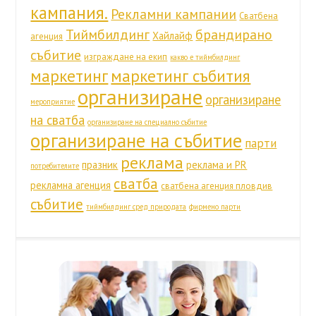
кампания.
Рекламни кампании
Сватбена
Тиймбилдинг
брандирано
Хайлайф
агенция
събитие
изграждане на екип
какво е тиймбилдинг
маркетинг
маркетинг събития
организиране
организиране
мероприятие
на сватба
организиране на специално събитие
организиране на събитие
парти
реклама
празник
реклама и PR
потребителите
сватба
рекламна агенция
сватбена агенция пловдив
събитие
тиймбилдинг сред природата
фирмено парти