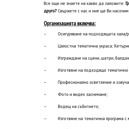
Все още не знаете на какво да заложите:
Г
друго?
Свържете с нас и ние ще Ви насочим 
Организацията включва:
– Осигуряване на подходящата зала/ре
– Цялостна тематична украса; Кетърин
– Изграждане на сцени, шатри, балдахини
– Изготвяне на подходящо тематично 
– Професионално осветление и озвучав
– Фото и видео заснемане;
– Водещ на събитието;
– Изготвяне на тематична програма с м