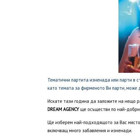
Тематични партита изненада или парти в с
като темата за фирменото Ви парти, може д
Искате тази година да заложите на нещо р
DREAM AGENCY
ще осъществи по най-добрия
Ще изберем най-подходящото за Вас място,
включващ много забавления и изненади.