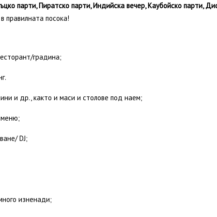
ръцко парти, Пиратско парти, Индийска вечер, Каубойско парти, Д
в правилната посока!
сторант/градина;
г.
 и др., както и маси и столове под наем;
меню;
ане/ DJ;
ного изненади;