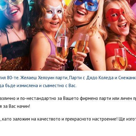
тил 80-те. Желаеш Хелоуин парти, Парти с Дядо Коледа и Снежанк
а бъде измислена и съвместно с Вас.
азлично и по-нестандартно за Вашето фирмено парти или личен пр
 за Вас начин!
 като заложим на качеството и прекрасното настроение! Ще изгот