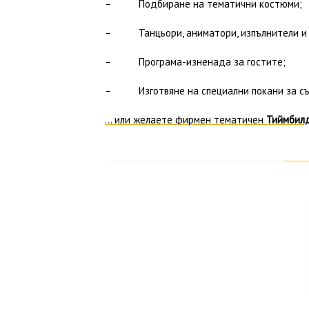
– Подбиране на тематични костюми;
– Танцьори, аниматори, изпълнители и 
– Програма-изненада за гостите;
– Изготвяне на специални покани за съб
… или желаете фирмен тематичен
Тиймбил