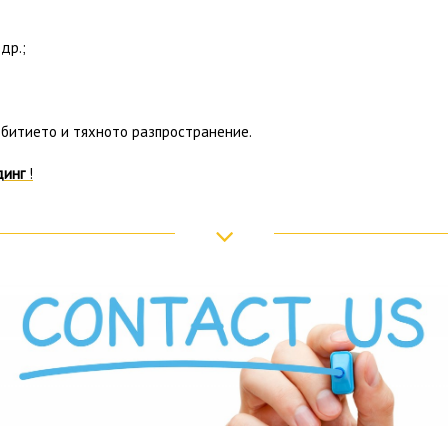
др.;
итието и тяхното разпространение.
динг
!