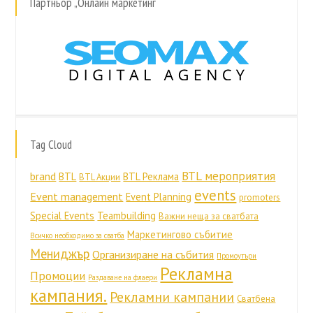
Партньор „Онлайн маркетинг“
Tag Cloud
BTL мероприятия
brand
BTL
BTL Реклама
BTL Акции
events
Event management
Event Planning
promoters
Special Events
Teambuilding
Важни неща за сватбата
Маркетингово събитие
Всичко необходимо за сватба
Мениджър
Организиране на събития
Промоутъри
Рекламна
Промоции
Раздаване на флаери
кампания.
Рекламни кампании
Сватбена