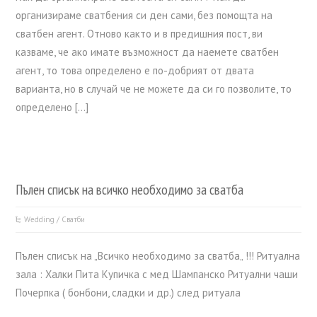
организираме сватбения си ден сами, без помощта на
сватбен агент. Отново както и в предишния пост, ви
казваме, че ако имате възможност да наемете сватбен
агент, то това определено е по-добрият от двата
варианта, но в случай че не можете да си го позволите, то
определено […]
Пълен списък на всичко необходимо за сватба
Wedding / Сватби
Пълен списък на „Всичко необходимо за сватба„ !!! Ритуална
зала : Халки Пита Купичка с мед Шампанско Ритуални чаши
Почерпка ( бонбони, сладки и др.) след ритуала