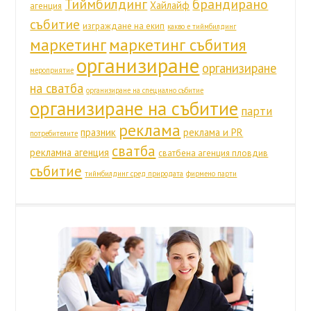
Тиймбилдинг
брандирано
Хайлайф
агенция
събитие
изграждане на екип
какво е тиймбилдинг
маркетинг
маркетинг събития
организиране
организиране
мероприятие
на сватба
организиране на специално събитие
организиране на събитие
парти
реклама
празник
реклама и PR
потребителите
сватба
рекламна агенция
сватбена агенция пловдив
събитие
тиймбилдинг сред природата
фирмено парти