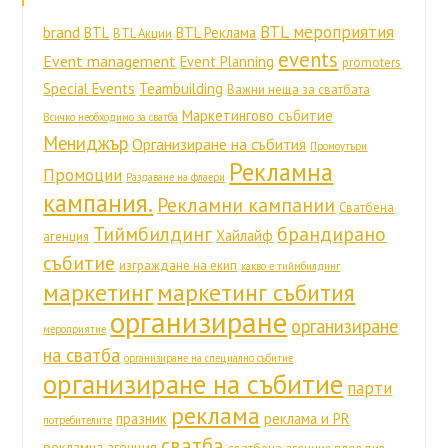
BTL мероприятия
brand
BTL
BTL Реклама
BTL Акции
events
Event management
Event Planning
promoters
Special Events
Teambuilding
Важни неща за сватбата
Маркетингово събитие
Всичко необходимо за сватба
Мениджър
Организиране на събития
Промоутъри
Рекламна
Промоции
Раздаване на флаери
кампания.
Рекламни кампании
Сватбена
Тиймбилдинг
брандирано
Хайлайф
агенция
събитие
изграждане на екип
какво е тиймбилдинг
маркетинг
маркетинг събития
организиране
организиране
мероприятие
на сватба
организиране на специално събитие
организиране на събитие
парти
реклама
празник
реклама и PR
потребителите
сватба
рекламна агенция