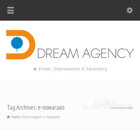
Events , Entertainment & Advertising
Tag Archives: е-помагало
Home
Posts tagged: е-помагало