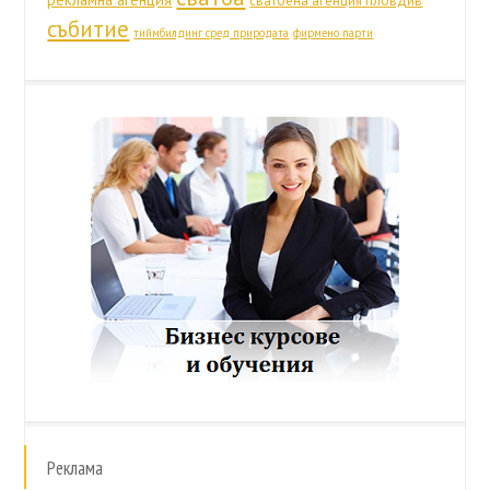
сватбена агенция пловдив
събитие
тиймбилдинг сред природата
фирмено парти
Реклама