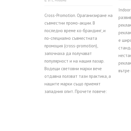
BTL Реклама
Indoo
Cross-Promotion. Ораганизиране на
разви
съвместни промо-акции. В
рекла
последно време ко-брандинг, и
рекла
по-специално съвместната
е шир
промоция (cross-promotion),
станд
започнаха да получават
неста
популярност и на нашия пазар.
рекла
Водещи световни марки вече
вътре 
отдавна ползват тази практика, а
нашите марки също приемят
западния опит. Прочете повече: