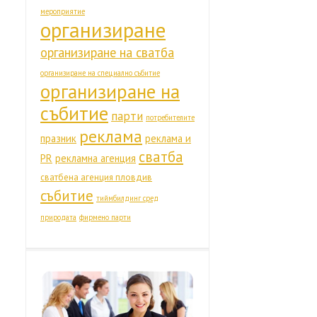
мероприятие
организиране
организиране на сватба
организиране на специално събитие
организиране на
събитие
парти
потребителите
реклама
празник
реклама и
сватба
PR
рекламна агенция
сватбена агенция пловдив
събитие
тиймбилдинг сред
природата
фирмено парти