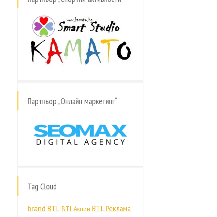
Партньор „Онлайн маркетинг“
Tag Cloud
brand
BTL
BTL Реклама
BTL Акции