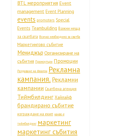
BTL мероприятия
Event
management
Event Planning
events
Special
promoters
Events
Teambuilding
Важни неща
за сватбата
Всичко необходимо за сватба
Маркетингово събитие
Мениджър
Организиране на
Промоции
събития
Промоутъри
Рекламна
Раздаване на флаери
кампания.
Рекламни
кампании
Сватбена агенция
Тиймбилдинг
Хайлайф
брандирано събитие
изграждане на екип
какво е
маркетинг
тиймбилдинг
маркетинг събития